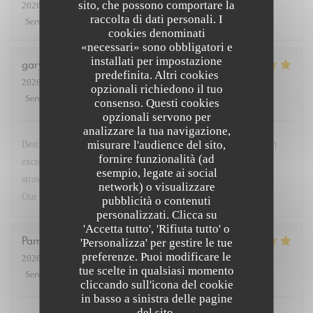
sito, che possono comportare la
2026-07-27
- 19:30 - Ospiti 3
raccolta di dati personali. I
Servizio
:
5
/5
Atmosfera
:
5
/5
Cucina
:
4
/5
Qualità / Prezzo
:
4
/5
cookies denominati
«necessari» sono obbligatori e
installati per impostazione
gary
G
predefinita. Altri cookies
2026-07-23
- 19:30 - Ospiti 2
opzionali richiedono il tuo
Servizio
:
5
/5
Atmosfera
:
5
/5
Cucina
:
5
/5
Qualità / Prezzo
:
5
/5
consenso. Questi cookies
opzionali servono per
analizzare la tua navigazione,
misurare l'audience del sito,
Best restaurant in Paris so good we came 4 times this week. Fish
fornire funzionalità (ad
excellent. Steak with dauphinoise potato. Superb. Deserts
esempio, legate ai social
strawberries and lemon brûlée with peach in cognac sensational.
network) o visualizzare
Our go to when in Paris. Service very friendly.
pubblicità o contenuti
personalizzati. Clicca su
'Accetta tutto', 'Rifiuta tutto' o
Pamela
M
'Personalizza' per gestire le tue
preferenze. Puoi modificare le
2026-07-23
- 19:45 - Ospiti 3
tue scelte in qualsiasi momento
Servizio
:
5
/5
Atmosfera
:
5
/5
Cucina
:
5
/5
Qualità / Prezzo
:
5
/5
cliccando sull'icona del cookie
in basso a sinistra delle pagine
del sito.