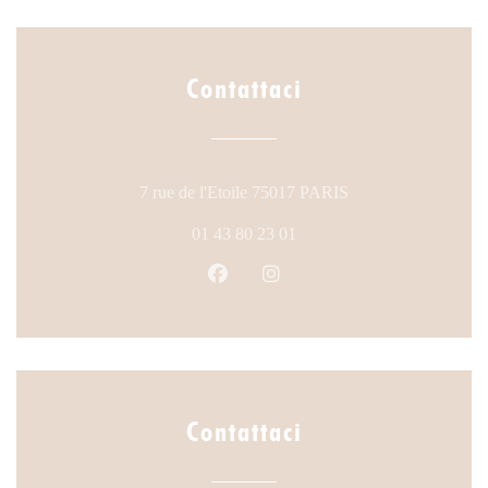
Contattaci
((apre una nuova fin
7 rue de l'Etoile 75017 PARIS
01 43 80 23 01
Facebook ((apre una nuova finestr
Instagram ((apre una nuova 
Contattaci