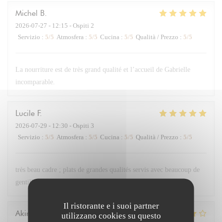
Michel
B
2026-07-27
- 12:15 - Ospiti 2
Servizio
:
5
/5
Atmosfera
:
5
/5
Cucina
:
5
/5
Qualità / Prezzo
:
5
/5
La nourriture est de très grand qualité et l’accueil de Gabrielle
incomparable.
Lucile
F
2026-07-29
- 12:30 - Ospiti 3
Servizio
:
5
/5
Atmosfera
:
5
/5
Cucina
:
5
/5
Qualità / Prezzo
:
5
/5
très beau cadre ; plats de grandes qualités servis avec beaucoup de
gentillesse
Il ristorante e i suoi partner
Akira
K
utilizzano cookies su questo