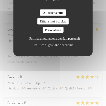
Highly recommend Chex Gabrielle! A small chef owned restaurant
in the 17th near the Arc. Lovely room, delicious food and great
Ok, accetta tutto
hospitality! Bravo!
Rifiuta tutti i cookie
Laurent
D
Personalizza
2026-07-21
- 19:30 - Ospiti 2
Politica di protezione dei dati personali
Servizio
:
5
/5
Atmosfera
:
5
/5
Cucina
:
5
/5
Qualità / Prezzo
:
4
/5
Politica di gestione dei cookie
Tout était parfait : accueil charmant et plats délicieux. Je
recommande vivement.
Serena
B
2026-07-17
- 20:45 - Ospiti 2
Servizio
:
4
/5
Atmosfera
:
4
/5
Cucina
:
4
/5
Qualità / Prezzo
:
3
/5
Francisco
B