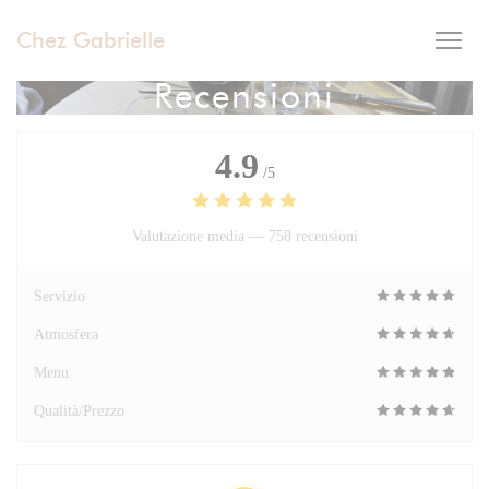
Personalizzazione delle tue scelte sui cookie
Chez Gabrielle
Recensioni
4.9
/5
Valutazione media —
758 recensioni
Servizio
Atmosfera
Menu
Qualità/Prezzo