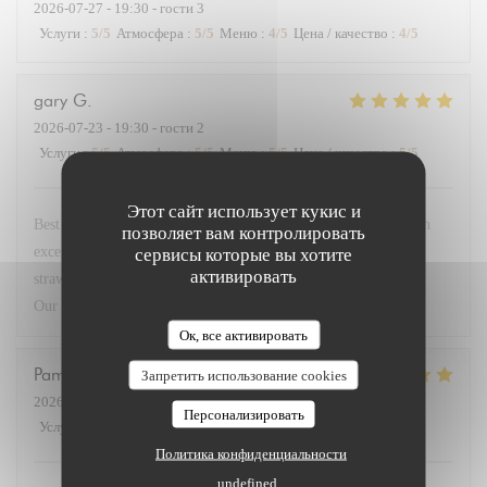
2026-07-27
- 19:30 - гости 3
Услуги
:
5
/5
Атмосфера
:
5
/5
Меню
:
4
/5
Цена / качество
:
4
/5
gary
G
2026-07-23
- 19:30 - гости 2
Услуги
:
5
/5
Атмосфера
:
5
/5
Меню
:
5
/5
Цена / качество
:
5
/5
Этот сайт использует кукис и
Best restaurant in Paris so good we came 4 times this week. Fish
позволяет вам контролировать
excellent. Steak with dauphinoise potato. Superb. Deserts
сервисы которые вы хотите
активировать
strawberries and lemon brûlée with peach in cognac sensational.
Our go to when in Paris. Service very friendly.
Ок, все активировать
Pamela
M
Запретить использование cookies
2026-07-23
- 19:45 - гости 3
Персонализировать
Услуги
:
5
/5
Атмосфера
:
5
/5
Меню
:
5
/5
Цена / качество
:
5
/5
Политика конфиденциальности
undefined