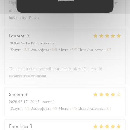
Highly recommend Chex Gabrielle! A small chef owned restaurant
in the 17th near the Arc. Lovely room, delicious food and great
hospitality! Bravo!
Laurent
D
2026-07-21
- 19:30 - гости 2
Услуги
:
5
/5
Атмосфера
:
5
/5
Меню
:
5
/5
Цена / качество
:
4
/5
Tout était parfait : accueil charmant et plats délicieux. Je
recommande vivement.
Serena
B
2026-07-17
- 20:45 - гости 2
Услуги
:
4
/5
Атмосфера
:
4
/5
Меню
:
4
/5
Цена / качество
:
3
/5
Francisco
B