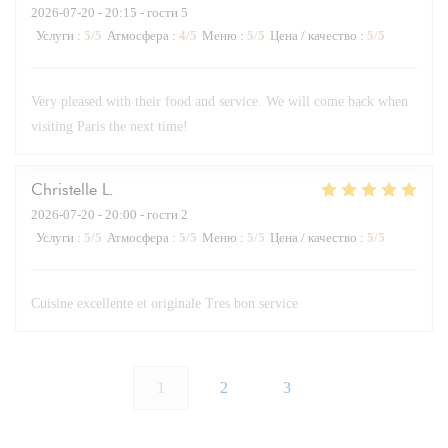
2026-07-20
- 20:15 - гости 5
Услуги
:
5
/5
Атмосфера
:
4
/5
Меню
:
5
/5
Цена / качество
:
5
/5
Very pleased with their food and service. We will come back when
visiting Paris the next time!
Christelle
L
2026-07-20
- 20:00 - гости 2
Услуги
:
5
/5
Атмосфера
:
5
/5
Меню
:
5
/5
Цена / качество
:
5
/5
Cuisine excellente et originale Tres bon service
1
2
3