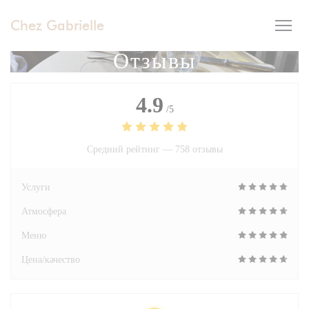
Панель управления cookies
Chez Gabrielle
Отзывы
4.9
/5
Средний рейтинг —
758 отзывы
Услуги
Атмосфера
Меню
Цена/качество