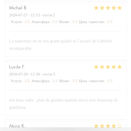
Michel
B
2026-07-27
- 12:15 - гости 2
Услуги
:
5
/5
Атмосфера
:
5
/5
Меню
:
5
/5
Цена / качество
:
5
/5
La nourriture est de très grand qualité et l’accueil de Gabrielle
incomparable.
Lucile
F
2026-07-29
- 12:30 - гости 3
Услуги
:
5
/5
Атмосфера
:
5
/5
Меню
:
5
/5
Цена / качество
:
5
/5
très beau cadre ; plats de grandes qualités servis avec beaucoup de
gentillesse
Akira
K