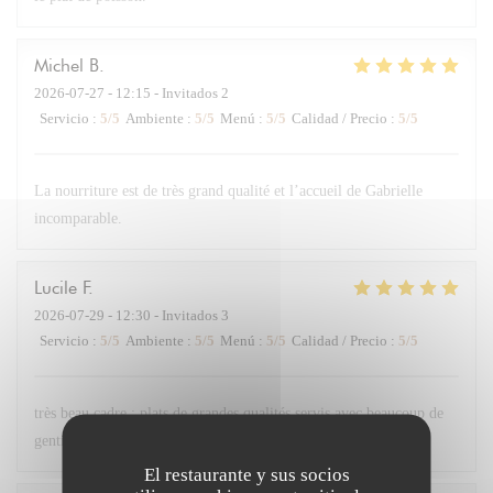
Michel
B
2026-07-27
- 12:15 - Invitados 2
Servicio
:
5
/5
Ambiente
:
5
/5
Menú
:
5
/5
Calidad / Precio
:
5
/5
La nourriture est de très grand qualité et l’accueil de Gabrielle
incomparable.
Lucile
F
2026-07-29
- 12:30 - Invitados 3
Servicio
:
5
/5
Ambiente
:
5
/5
Menú
:
5
/5
Calidad / Precio
:
5
/5
très beau cadre ; plats de grandes qualités servis avec beaucoup de
gentillesse
El restaurante y sus socios