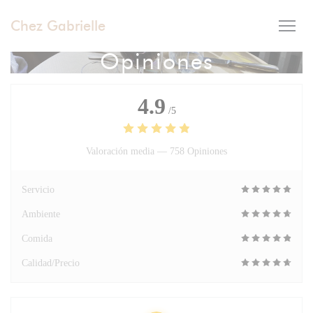
Personalización de sus opciones de cookies
Chez Gabrielle
Opiniones
4.9
/5
Valoración media —
758 Opiniones
Servicio
Ambiente
Comida
Calidad/Precio