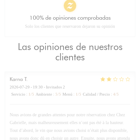
100% de opiniones comprobadas
Solo los clientes que reservaron dejaron su opinión
Las opiniones de nuestros
clientes
Karna
T
2026-07-29
- 19:30 - Invitados 2
Servicio
:
1
/5
Ambiente
:
5
/5
Menú
:
1
/5
Calidad / Precio
:
4
/5
Nous avions de grandes attentes pour notre réservation chez Chez
Gabrielle, mais malheureusement elles n’ont pas été à la hauteur.
Tout d’abord, le vin que nous avions choisi n’était plus disponible,
nous avons donc dû en choisir un autre. Ensuite, nous avons attendu