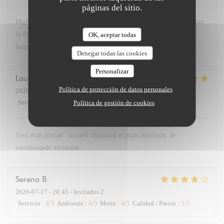
páginas del sitio.
Highly recommend Chex Gabrielle! A small chef owned restaurant
in the 17th near the Arc. Lovely room, delicious food and great
OK, aceptar todas
hospitality! Bravo!
Denegar todas las cookies
Personalizar
Laurent
D
Política de protección de datos personales
2026-07-21
- 19:30 - Invitados 2
Servicio
:
5
/5
Ambiente
:
5
/5
Menú
:
5
/5
Calidad / Precio
:
4
/5
Política de gestión de cookies
Tout était parfait : accueil charmant et plats délicieux. Je
recommande vivement.
Serena
B
2026-07-17
- 20:45 - Invitados 2
Servicio
:
4
/5
Ambiente
:
4
/5
Menú
:
4
/5
Calidad / Precio
:
3
/5