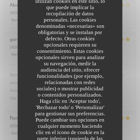
utilizan cookies en este sitio, lo
Akira
K
que puede implicar la
2026-07-27
- 19:30 - Invitados 3
recopilación de datos
personales. Las cookies
Servicio
:
5
/5
Ambiente
:
5
/5
Menú
:
4
/5
Calidad / Precio
:
4
/5
denominadas «necesarias» son
obligatorias y se instalan por
defecto. Otras cookies
gary
G
opcionales requieren su
2026-07-23
- 19:30 - Invitados 2
consentimiento. Estas cookies
Servicio
:
5
/5
Ambiente
:
5
/5
Menú
:
5
/5
Calidad / Precio
:
5
/5
opcionales sirven para analizar
su navegación, medir la
audiencia del sitio, ofrecer
Best restaurant in Paris so good we came 4 times this week. Fish
funcionalidades (por ejemplo,
relacionadas con redes
excellent. Steak with dauphinoise potato. Superb. Deserts
sociales) o mostrar publicidad
strawberries and lemon brûlée with peach in cognac sensational.
o contenidos personalizados.
Our go to when in Paris. Service very friendly.
Haga clic en 'Aceptar todo',
'Rechazar todo' o 'Personalizar'
para gestionar sus preferencias.
Pamela
M
Puede cambiar sus opciones en
cualquier momento haciendo
2026-07-23
- 19:45 - Invitados 3
clic en el icono de cookie en la
Servicio
:
5
/5
Ambiente
:
5
/5
Menú
:
5
/5
Calidad / Precio
:
5
/5
parte inferior izquierda de las