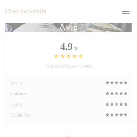
Personnalisation de vos choix en matière de cookies
Chez Gabrielle
Avis
4.9
/5
Note moyenne —
758 avis
Service
Ambiance
Cuisine
Qualité/Prix