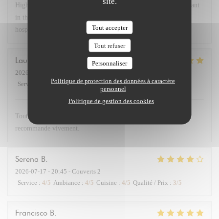
site.
Highly recommend Chex Gabrielle! A small chef owned restaurant
in the 17th near the Arc. Lovely room, delicious food and great
Tout accepter
hospitality! Bravo!
Tout refuser
Laurent
D
Personnaliser
2026-07-21
- 19:30 - Couverts 2
Politique de protection des données à caractère
Service
:
5
/5
Ambiance
:
5
/5
Cuisine
:
5
/5
Qualité / Prix
:
4
/5
personnel
Politique de gestion des cookies
Tout était parfait : accueil charmant et plats délicieux. Je
recommande vivement.
Serena
B
2026-07-17
- 20:45 - Couverts 2
Service
:
4
/5
Ambiance
:
4
/5
Cuisine
:
4
/5
Qualité / Prix
:
3
/5
Francisco
B