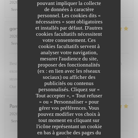
2026-07-27
- 19:30 - Couverts 3
pouvant impliquer la collecte
de données à caractère
Service
:
5
/5
Ambiance
:
5
/5
Cuisine
:
4
/5
Qualité / Prix
:
4
/5
personnel. Les cookies dits «
nécessaires » sont obligatoires
et installés par défaut. D'autres
gary
G
cookies facultatifs nécessitent
2026-07-23
- 19:30 - Couverts 2
votre consentement. Ces
Service
:
5
/5
Ambiance
:
5
/5
Cuisine
:
5
/5
Qualité / Prix
:
5
/5
cookies facultatifs servent à
analyser votre navigation,
mesurer l'audience du site,
Best restaurant in Paris so good we came 4 times this week. Fish
proposer des fonctionnalités
(ex : en lien avec les réseaux
excellent. Steak with dauphinoise potato. Superb. Deserts
sociaux) ou afficher des
strawberries and lemon brûlée with peach in cognac sensational.
publicités ou contenus
Our go to when in Paris. Service very friendly.
personnalisés. Cliquez sur «
Tout accepter », « Tout refuser
» ou « Personnaliser » pour
Pamela
M
gérer vos préférences. Vous
pouvez modifier vos choix à
2026-07-23
- 19:45 - Couverts 3
tout moment en cliquant sur
Service
:
5
/5
Ambiance
:
5
/5
Cuisine
:
5
/5
Qualité / Prix
:
5
/5
l'icône représentant un cookie
en bas à gauche des pages du