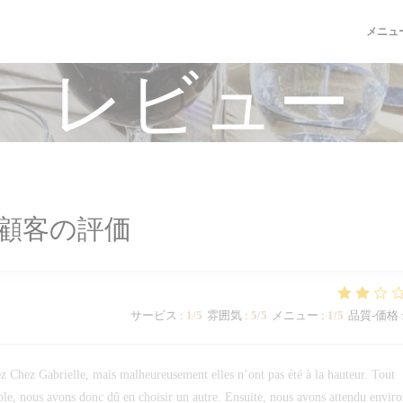
メニュ
レビュー
顧客の評価
サービス
:
1
/5
雰囲気
:
5
/5
メニュー
:
1
/5
品質-価格
ez Chez Gabrielle, mais malheureusement elles n’ont pas été à la hauteur. Tout
ible, nous avons donc dû en choisir un autre. Ensuite, nous avons attendu envir