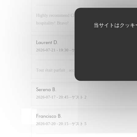
Highly recommend Chex Gabrielle! A small chef owned rest
hospitality! Bravo!
当サイトはクッキ
Laurent
D
2026-07-21
- 19:30 - ゲスト 2
Tout était parfait : accueil charmant et plats délicieux. 
Serena
B
2026-07-17
- 20:45 - ゲスト 2
Francisco
B
2026-07-20
- 20:15 - ゲスト 5