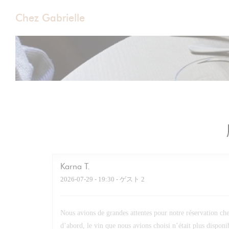
クッキー利用の管理について
Chez Gabrielle
Karna
T
2026-07-29
- 19:30 - ゲスト 2
Nous avions de grandes attentes pour notre réservation ch
d’abord, le vin que nous avions choisi n’était plus dispon