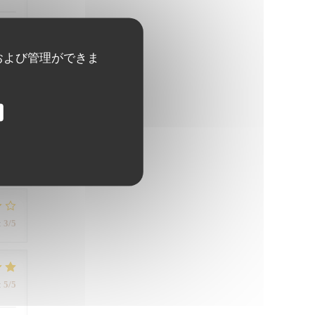
および管理ができま
:
4
/5
:
3
/5
:
5
/5