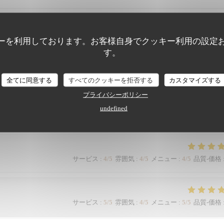
aurant in the 17th near the Arc. Lovely room, delicious food and great
ーを利用しております。お客様自身でクッキー利用の設定
す。
全てに同意する
すべてのクッキーを拒否する
カスタマイズする
サービス
:
5
/5
雰囲気
:
5
/5
メニュー
:
5
/5
品質-価格
プライバシーポリシー
undefined
Je recommande vivement.
サービス
:
4
/5
雰囲気
:
4
/5
メニュー
:
4
/5
品質-価格
サービス
:
5
/5
雰囲気
:
4
/5
メニュー
:
5
/5
品質-価格