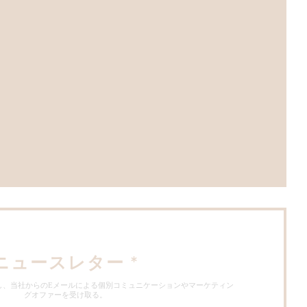
ウで開きます))
で開きます))
ィンドウで開きます))
ニュースレター
*
し、当社からのEメールによる個別コミュニケーションやマーケティン
グオファーを受け取る。