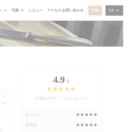
ー
写真
レビュー
アクセス/お問い合わせ
予約
JA
4.9
/5
評価の平均 —
758 レビュー
:
4
/5
サービス
雰囲気
on