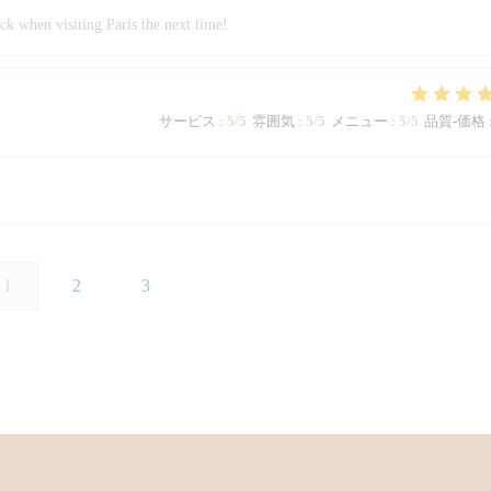
ck when visiting Paris the next time!
サービス
:
5
/5
雰囲気
:
5
/5
メニュー
:
5
/5
品質-価格
1
2
3