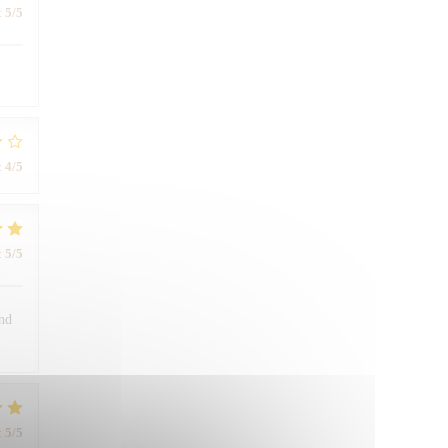
:
5
/5
:
4
/5
:
5
/5
and
:
5
/5