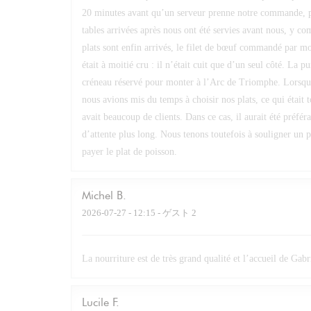
20 minutes avant qu’un serveur prenne notre commande, pui
tables arrivées après nous ont été servies avant nous, y c
plats sont enfin arrivés, le filet de bœuf commandé par mo
était à moitié cru : il n’était cuit que d’un seul côté. La p
créneau réservé pour monter à l’Arc de Triomphe. Lorsqu
nous avions mis du temps à choisir nos plats, ce qui était t
avait beaucoup de clients. Dans ce cas, il aurait été préf
d’attente plus long. Nous tenons toutefois à souligner un p
payer le plat de poisson.
Michel
B
2026-07-27
- 12:15 - ゲスト 2
La nourriture est de très grand qualité et l’accueil de Gab
Lucile
F