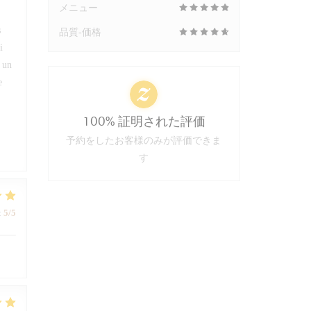
メニュー
s
品質-価格
i
s un
e
100% 証明された評価
予約をしたお客様のみが評価できま
す
:
5
/5