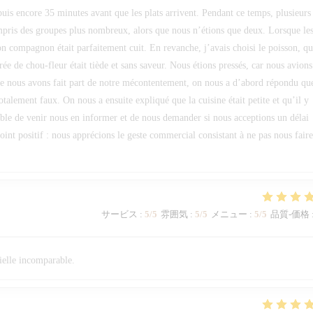
s encore 35 minutes avant que les plats arrivent. Pendant ce temps, plusieurs
ompris des groupes plus nombreux, alors que nous n’étions que deux. Lorsque le
n compagnon était parfaitement cuit. En revanche, j’avais choisi le poisson, qu
urée de chou-fleur était tiède et sans saveur. Nous étions pressés, car nous avion
e nous avons fait part de notre mécontentement, on nous a d’abord répondu qu
otalement faux. On nous a ensuite expliqué que la cuisine était petite et qu’il y
érable de venir nous en informer et de nous demander si nous acceptions un délai
oint positif : nous apprécions le geste commercial consistant à ne pas nous faire
サービス
:
5
/5
雰囲気
:
5
/5
メニュー
:
5
/5
品質-価格
rielle incomparable.