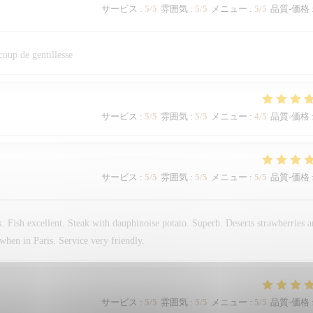
サービス
:
5
/5
雰囲気
:
5
/5
メニュー
:
5
/5
品質-価格
coup de gentillesse
サービス
:
5
/5
雰囲気
:
5
/5
メニュー
:
4
/5
品質-価格
サービス
:
5
/5
雰囲気
:
5
/5
メニュー
:
5
/5
品質-価格
. Fish excellent. Steak with dauphinoise potato. Superb. Deserts strawberries 
when in Paris. Service very friendly.
サービス
:
5
/5
雰囲気
:
5
/5
メニュー
:
5
/5
品質-価格