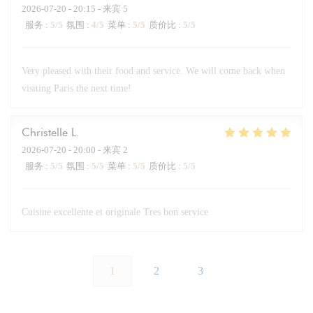
2026-07-20
- 20:15 - 来宾 5
服务
:
5
/5
氛围
:
4
/5
菜单
:
5
/5
质价比
:
5
/5
Very pleased with their food and service. We will come back when
visiting Paris the next time!
Christelle
L
2026-07-20
- 20:00 - 来宾 2
服务
:
5
/5
氛围
:
5
/5
菜单
:
5
/5
质价比
:
5
/5
Cuisine excellente et originale Tres bon service
1
2
3