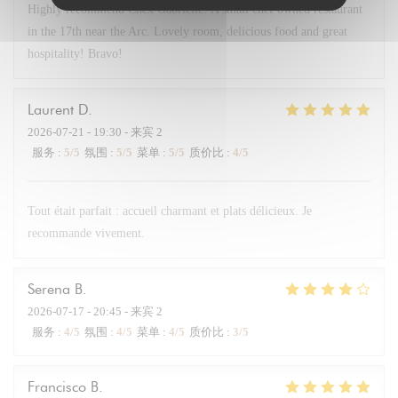
Highly recommend Chex Gabrielle! A small chef owned restaurant
in the 17th near the Arc. Lovely room, delicious food and great
hospitality! Bravo!
Laurent
D
2026-07-21
- 19:30 - 来宾 2
服务
:
5
/5
氛围
:
5
/5
菜单
:
5
/5
质价比
:
4
/5
Tout était parfait : accueil charmant et plats délicieux. Je
recommande vivement.
Serena
B
2026-07-17
- 20:45 - 来宾 2
服务
:
4
/5
氛围
:
4
/5
菜单
:
4
/5
质价比
:
3
/5
Francisco
B