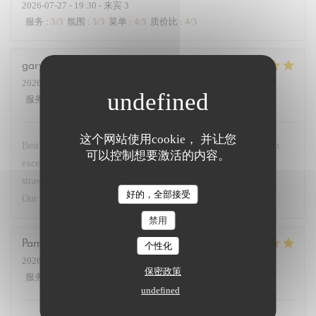
2026-07-27
- 19:30 - 来宾 3
服务
:
5
/5
氛围
:
5
/5
菜单
:
4
/5
质价比
:
4
/5
gary
G
2026-07-23
- 19:30 - 来宾 2
服务
:
5
/5
氛围
:
5
/5
菜单
:
5
/5
质价比
:
5
/5
这个网站使用cookie， 并让您
Best restaurant in Paris so good we came 4 times this week. Fish
可以控制想要激活的内容。
excellent. Steak with dauphinoise potato. Superb. Deserts
strawberries and lemon brûlée with peach in cognac sensational.
好的，全部接受
Our go to when in Paris. Service very friendly.
禁用
Pamela
M
个性化
2026-07-23
- 19:45 - 来宾 3
保密政策
服务
:
5
/5
氛围
:
5
/5
菜单
:
5
/5
质价比
:
5
/5
undefined