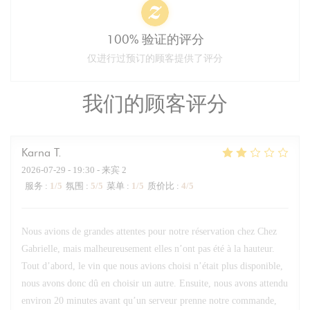
100% 验证的评分
仅进行过预订的顾客提供了评分
我们的顾客评分
Karna
T
2026-07-29
- 19:30 - 来宾 2
服务
:
1
/5
氛围
:
5
/5
菜单
:
1
/5
质价比
:
4
/5
Nous avions de grandes attentes pour notre réservation chez Chez
Gabrielle, mais malheureusement elles n’ont pas été à la hauteur.
Tout d’abord, le vin que nous avions choisi n’était plus disponible,
nous avons donc dû en choisir un autre. Ensuite, nous avons attendu
environ 20 minutes avant qu’un serveur prenne notre commande,