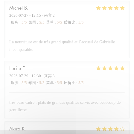
Michel
B
2026-07-27
- 12:15 - 来宾 2
服务
:
5
/5
氛围
:
5
/5
菜单
:
5
/5
质价比
:
5
/5
La nourriture est de très grand qualité et l’accueil de Gabrielle
incomparable.
Lucile
F
2026-07-29
- 12:30 - 来宾 3
服务
:
5
/5
氛围
:
5
/5
菜单
:
5
/5
质价比
:
5
/5
très beau cadre ; plats de grandes qualités servis avec beaucoup de
gentillesse
Akira
K