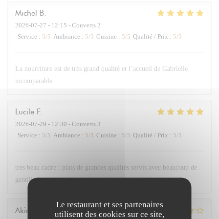
Michel
B
2026-07-27
- 12:15 - Couverts 2
Service
:
5
/5
Ambiance
:
5
/5
Cuisine
:
5
/5
Qualité / Prix
:
5
/5
La nourriture est de très grand qualité et l’accueil de Gabrielle
incomparable.
Lucile
F
2026-07-29
- 12:30 - Couverts 3
Service
:
5
/5
Ambiance
:
5
/5
Cuisine
:
5
/5
Qualité / Prix
:
5
/5
très beau cadre ; plats de grandes qualités servis avec beaucoup de
gentillesse
Le restaurant et ses partenaires
Akira
K
utilisent des cookies sur ce site,