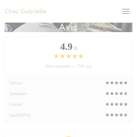
Personnalisation de vos choix en matière de cookies
Chez Gabrielle
Avis
4.9
/5
Note moyenne —
758 avis
Service
Ambiance
Cuisine
Qualité/Prix