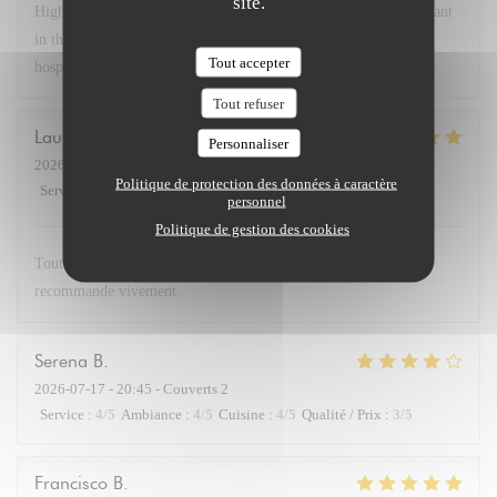
site.
Highly recommend Chex Gabrielle! A small chef owned restaurant
in the 17th near the Arc. Lovely room, delicious food and great
Tout accepter
hospitality! Bravo!
Tout refuser
Laurent
D
Personnaliser
2026-07-21
- 19:30 - Couverts 2
Politique de protection des données à caractère
Service
:
5
/5
Ambiance
:
5
/5
Cuisine
:
5
/5
Qualité / Prix
:
4
/5
personnel
Politique de gestion des cookies
Tout était parfait : accueil charmant et plats délicieux. Je
recommande vivement.
Serena
B
2026-07-17
- 20:45 - Couverts 2
Service
:
4
/5
Ambiance
:
4
/5
Cuisine
:
4
/5
Qualité / Prix
:
3
/5
Francisco
B