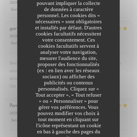
2026-07-27
- 19:30 - Couverts 3
pouvant impliquer la collecte
de données à caractère
Service
:
5
/5
Ambiance
:
5
/5
Cuisine
:
4
/5
Qualité / Prix
:
4
/5
personnel. Les cookies dits «
nécessaires » sont obligatoires
et installés par défaut. D'autres
gary
G
cookies facultatifs nécessitent
2026-07-23
- 19:30 - Couverts 2
votre consentement. Ces
Service
:
5
/5
Ambiance
:
5
/5
Cuisine
:
5
/5
Qualité / Prix
:
5
/5
cookies facultatifs servent à
analyser votre navigation,
mesurer l'audience du site,
Best restaurant in Paris so good we came 4 times this week. Fish
proposer des fonctionnalités
(ex : en lien avec les réseaux
excellent. Steak with dauphinoise potato. Superb. Deserts
sociaux) ou afficher des
strawberries and lemon brûlée with peach in cognac sensational.
publicités ou contenus
Our go to when in Paris. Service very friendly.
personnalisés. Cliquez sur «
Tout accepter », « Tout refuser
» ou « Personnaliser » pour
Pamela
M
gérer vos préférences. Vous
pouvez modifier vos choix à
2026-07-23
- 19:45 - Couverts 3
tout moment en cliquant sur
Service
:
5
/5
Ambiance
:
5
/5
Cuisine
:
5
/5
Qualité / Prix
:
5
/5
l'icône représentant un cookie
en bas à gauche des pages du