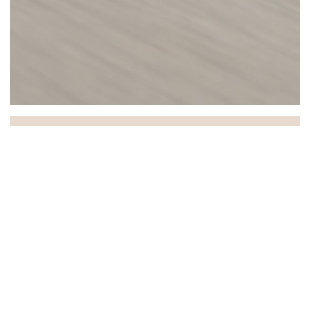
Chez Gabrielle
Chez Gabrielle, maison familiale depuis 1908!
Aujourd'hui l'originalité s'allie à la tradition.
Respectueuse de son histoire "Gabrielle" propose une