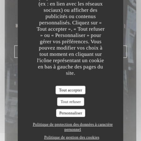
(ex : en lien avec les réseaux
Chez Gabrielle
sociaux) ou afficher des
publicités ou contenus
personnalisés. Cliquez sur «
RESTAURANT SEMI-GASTRONOMIQUE
|
Tout accepter », « Tout refuser
PARIS
» ou « Personnaliser » pour
gérer vos préférences. Vous
pouvez modifier vos choix à
RÉSERVER
tout moment en cliquant sur
l'icône représentant un cookie
en bas à gauche des pages du
site.
Tout accepter
Tout refuser
Personnaliser
Politique de protection des données à caractère
personnel
Politique de gestion des cookies