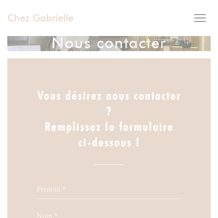
Personnalisation de vos choix en matière de cookies
Chez Gabrielle
Nous contacter
Vous désirez nous contacter
?
Remplissez le formulaire
ci-dessous !