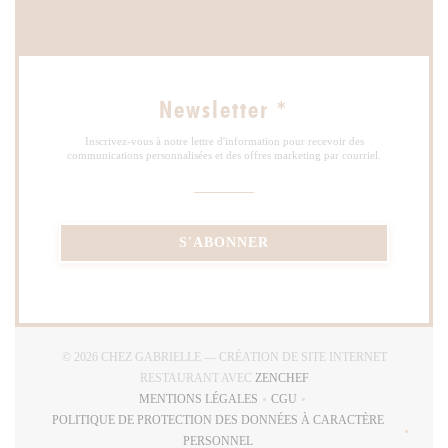
Newsletter
*
Inscrivez-vous à notre lettre d'information pour recevoir des
communications personnalisées et des offres marketing par courriel.
S'ABONNER
© 2026 CHEZ GABRIELLE — CRÉATION DE SITE INTERNET
((OUVRE UNE NOUVELLE
RESTAURANT AVEC
ZENCHEF
MENTIONS LÉGALES
CGU
((OUVRE UNE NOUVELLE FENÊTRE))
((OUVRE UNE NOUVELLE FE
POLITIQUE DE PROTECTION DES DONNÉES À CARACTÈRE
((OUVRE UNE NOUVELLE FENÊTRE))
PERSONNEL