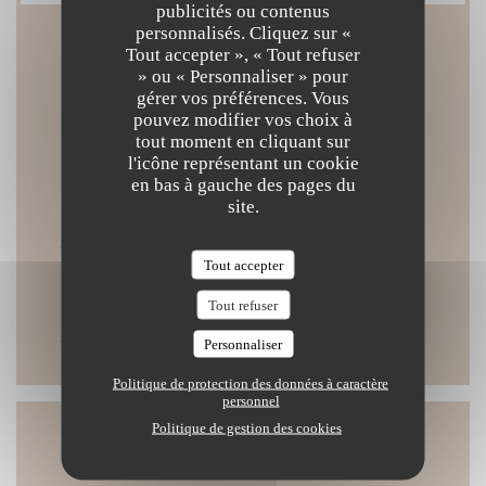
publicités ou contenus
personnalisés. Cliquez sur «
Tout accepter », « Tout refuser
Horaires
» ou « Personnaliser » pour
gérer vos préférences. Vous
pouvez modifier vos choix à
tout moment en cliquant sur
l'icône représentant un cookie
en bas à gauche des pages du
Lun
-
Ven
site.
12h00 - 14h30
19h00 - 22h00
•
Tout accepter
Sam
-
Dim
Tout refuser
Fermé
Personnaliser
Politique de protection des données à caractère
personnel
Politique de gestion des cookies
Accès