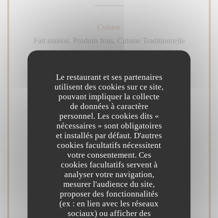
Cuisine
Fait maison, Produits frais, Cuisine Traditionnelle
Type de restaurant
Le restaurant et ses partenaires
Restaurant Semi-Gastronomique
utilisent des cookies sur ce site,
pouvant impliquer la collecte
de données à caractère
Services
personnel. Les cookies dits «
Accès aux personnes à mobilité réduite,
nécessaires » sont obligatoires
et installés par défaut. D'autres
Climatisation, Privatisation
cookies facultatifs nécessitent
votre consentement. Ces
cookies facultatifs servent à
Moyens de paiement
analyser votre navigation,
Espèces, Paiement Sans Contact, American
mesurer l'audience du site,
proposer des fonctionnalités
Express, Carte Bleue
(ex : en lien avec les réseaux
sociaux) ou afficher des