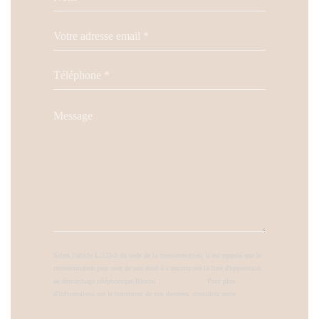
Selon l'article L.223-2 du code de la consommation, il est rappelé que le
consommateur peut user de son droit à s'inscrire sur la liste d'opposition
au démarchage téléphonique Bloctel :
bloctel.gouv.fr
. Pour plus
d'informations sur le traitement de vos données, consultez notre
politique
de confidentialité
.