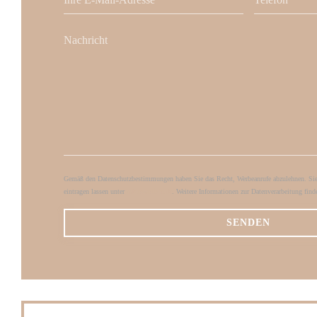
Gemäß den Datenschutzbestimmungen haben Sie das Recht, Werbeanrufe abzulehnen. Sie 
eintragen lassen unter
robinsonliste.de
. Weitere Informationen zur Datenverarbeitung find