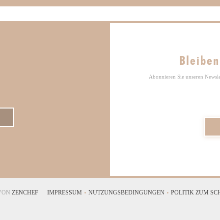
Bleiben
Abonnieren Sie unseren Newsle
((ÖFFNET EIN NEUES FENSTER))
 VON
ZENCHEF
IMPRESSUM
NUTZUNGSBEDINGUNGEN
POLITIK ZUM S
((ÖFFNET EIN NEUES FENSTER))
((ÖFFNET EIN NEUES FENSTER))