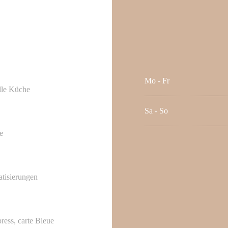
Mo
-
Fr
elle Küche
Sa
-
So
e
atisierungen
ess, carte Bleue