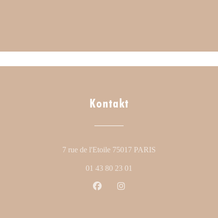
Kontakt
((öffnet ein neues Fe
7 rue de l'Etoile 75017 PARIS
01 43 80 23 01
Facebook ((öffnet ein neues Fenst
Instagram ((öffnet ein neue