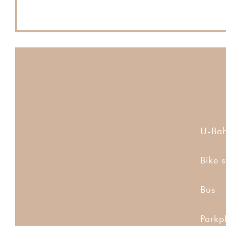
U-Ba
Bike s
Bus
Parkp