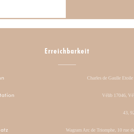
Erreichbarkeit
hn
Charles de Gaulle Etoile
tation
Vélib 17046, Vé
43, 9
latz
Wagram Arc de Triomphe, 10 rue de 