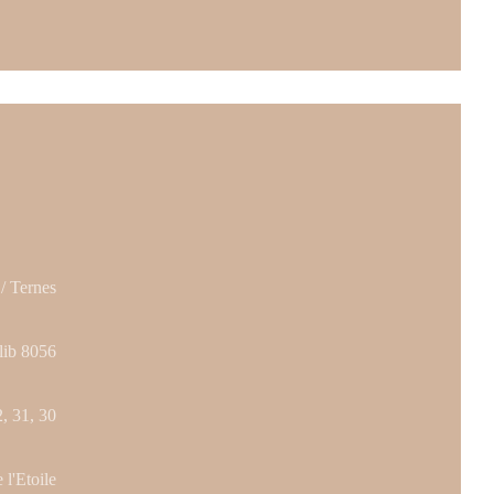
 / Ternes
lib 8056
2, 31, 30
l'Etoile