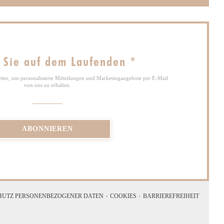
 Sie auf dem Laufenden
*
tter, um personalisierte Mitteilungen und Marketingangebote per E-Mail
von uns zu erhalten.
ABONNIEREN
CHUTZ PERSONENBEZOGENER DATEN
COOKIES
BARRIEREFREIHEIT
((ÖFFNET EIN NEUES FENSTER))
((ÖFFNET EIN NEUES FENSTER))
((ÖFFNET EIN NEU