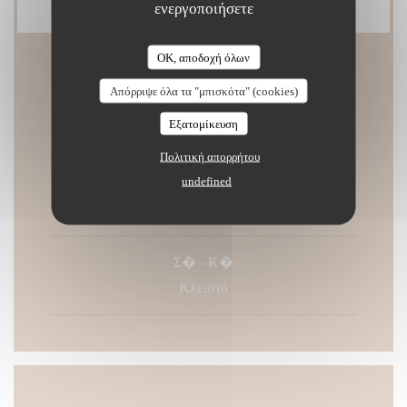
ενεργοποιήσετε
OK, αποδοχή όλων
Ώρες λειτουργίας
Απόρριψε όλα τα "μπισκότα" (cookies)
Εξατομίκευση
Πολιτική απορρήτου
undefined
Δ�
-
Π�
12:00 - 14:30
19:00 - 22:00
•
Σ�
-
Κ�
Κλειστό