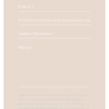
Σύμφωνα με τον κανονισμό προστασίας δεδομένων (GDPR), έχετε το
δικαίωμα να αντιταχθείτε σε εμπορικές επικοινωνίες. Μπορείτε να
εγγραφείτε στο Μητρώο του Άρθρου 11:
dpa.gr
. Για περισσότερες
πληροφορίες σχετικά με την επεξεργασία των δεδομένων σας, δείτε την