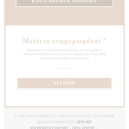
ΚΆΝΤΕ ΚΡΆΤΗΣΗ ΤΡΑΠΕΖΙΟΎ
Μείνετε ενημερωμένοι
*
Εγγραφείτε στο ενημερωτικό μας δελτίο για να λαμβάνετε
εξατομικευμένες επικοινωνίες και προσφορές μάρκετινγκ μέσω
ηλεκτρονικού ταχυδρομείου από εμάς.
ΕΓΓΡΑΦΉ
© 2026 CHEZ GABRIELLE — Η ΙΣΤΟΣΕΛΊΔΑ ΤΟΥ ΕΣΤΙΑΤΟΡΊΟΥ
((ΑΝΟΊΓΕΙ ΣΕ ΝΈΟ ΠΑ
ΔΗΜΙΟΥΡΓΉΘΗΚΕ ΑΠΌ
ZENCHEF
ΑΠΟΠΟΊΗΣΗ ΕΥΘΎΝΗΣ
ΌΡΟΙ ΧΡΉΣΗΣ