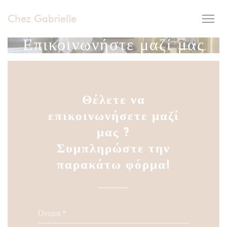
Πίνακας διαχείρισης "Μπισκότων" (Cookies)
Chez Gabrielle
Επικοινωνήστε μαζί μας
Θέλετε να
επικοινωνήσετε μαζί
μας ?
Συμπληρώστε την
παρακάτω φόρμα!