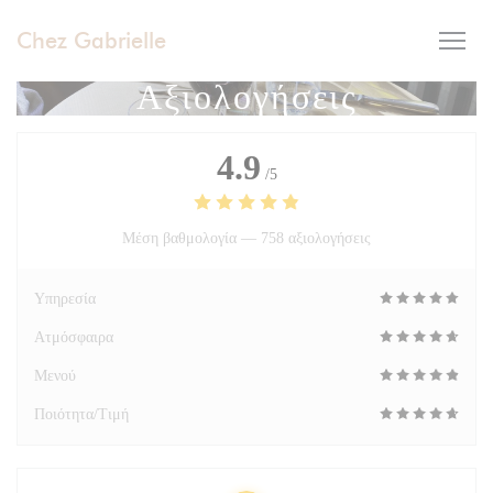
Πίνακας διαχείρισης "Μπισκότων" (Cookies)
Chez Gabrielle
Αξιολογήσεις
4.9
/5
Μέση βαθμολογία —
758 αξιολογήσεις
Υπηρεσία
Ατμόσφαιρα
Μενού
Ποιότητα/Τιμή