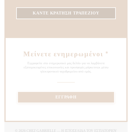
ΚΆΝΤΕ ΚΡΆΤΗΣΗ ΤΡΑΠΕΖΙΟΎ
Μείνετε ενημερωμένοι
*
Εγγραφείτε στο ενημερωτικό μας δελτίο για να λαμβάνετε
εξατομικευμένες επικοινωνίες και προσφορές μάρκετινγκ μέσω
ηλεκτρονικού ταχυδρομείου από εμάς.
ΕΓΓΡΑΦΉ
© 2026 CHEZ GABRIELLE — Η ΙΣΤΟΣΕΛΊΔΑ ΤΟΥ ΕΣΤΙΑΤΟΡΊΟΥ