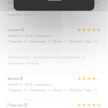
Highly recommend Chex Gabrielle! A small chef owned restaurant
in the 17th near the Arc. Lovely room, delicious food and great
hospitality! Bravo!
Laurent
D
2026-07-21
- 19:30 - καλεσμένοι 2
Υπηρεσία
:
5
/5
Ατμόσφαιρα
:
5
/5
Μενού
:
5
/5
Ποιότητα / Τιμή
:
4
/5
Tout était parfait : accueil charmant et plats délicieux. Je
recommande vivement.
Serena
B
2026-07-17
- 20:45 - καλεσμένοι 2
Υπηρεσία
:
4
/5
Ατμόσφαιρα
:
4
/5
Μενού
:
4
/5
Ποιότητα / Τιμή
:
3
/5
Francisco
B