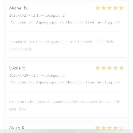
Michel
B
2026-07-27
- 12:15 - καλεσμένοι 2
Υπηρεσία
:
5
/5
Ατμόσφαιρα
:
5
/5
Μενού
:
5
/5
Ποιότητα / Τιμή
:
5
/5
La nourriture est de très grand qualité et l’accueil de Gabrielle
incomparable.
Lucile
F
2026-07-29
- 12:30 - καλεσμένοι 3
Υπηρεσία
:
5
/5
Ατμόσφαιρα
:
5
/5
Μενού
:
5
/5
Ποιότητα / Τιμή
:
5
/5
très beau cadre ; plats de grandes qualités servis avec beaucoup de
gentillesse
Akira
K