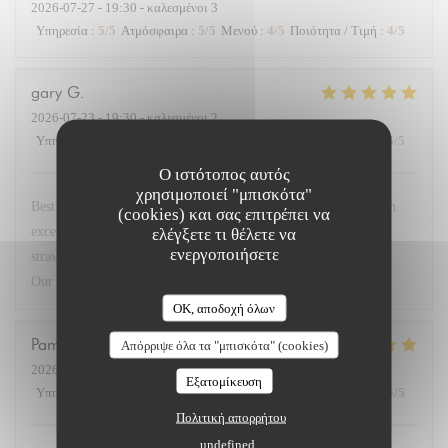
2026-07-27
- 19:30 - καλεσμένοι 3
Υπηρεσία
:
5
/5
Ατμόσφαιρα
:
5
/5
Μενού
:
4
/5
Ποιότητα / Τιμή
:
4
/5
gary
G
2026-07-23
- 19:30 - καλεσμένοι 2
Υπηρεσία
:
5
/5
Ατμόσφαιρα
:
5
/5
Μενού
:
5
/5
Ποιότητα / Τιμή
:
5
/5
Ο ιστότοπος αυτός
χρησιμοποιεί "μπισκότα"
Best restaurant in Paris so good we came 4 times this week. Fish
(cookies) και σας επιτρέπει να
excellent. Steak with dauphinoise potato. Superb. Deserts
ελέγξετε τι θέλετε να
ενεργοποιήσετε
strawberries and lemon brûlée with peach in cognac sensational.
Our go to when in Paris. Service very friendly.
OK, αποδοχή όλων
Pamela
M
Απόρριψε όλα τα "μπισκότα" (cookies)
2026-07-23
- 19:45 - καλεσμένοι 3
Εξατομίκευση
Υπηρεσία
:
5
/5
Ατμόσφαιρα
:
5
/5
Μενού
:
5
/5
Ποιότητα / Τιμή
:
5
/5
Πολιτική απορρήτου
undefined