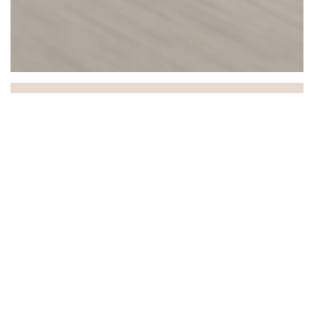
Chez Gabrielle
Chez Gabrielle, una casa di famiglia dal 1908!
Oggi l'originalità si unisce alla tradizione.
Rispettosa della sua storia, "Gabrielle" propone un
menù di piatti fatti in casa con prodotti freschi,
prevalentemente francesi e sempre più locali.