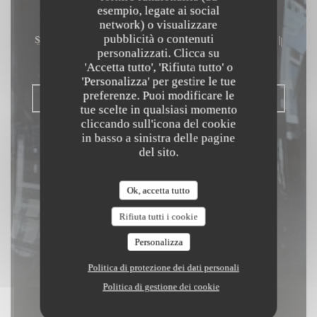
Chez Gabrielle
esempio, legate ai social
network) o visualizzare
pubblicità o contenuti
SEMI-RESTAURANT GASTRONOMIQUE
|
personalizzati. Clicca su
PARIS
'Accetta tutto', 'Rifiuta tutto' o
'Personalizza' per gestire le tue
preferenze. Puoi modificare le
PRENOTA
tue scelte in qualsiasi momento
cliccando sull'icona del cookie
in basso a sinistra delle pagine
del sito.
Ok, accetta tutto
Rifiuta tutti i cookie
Personalizza
Politica di protezione dei dati personali
Politica di gestione dei cookie