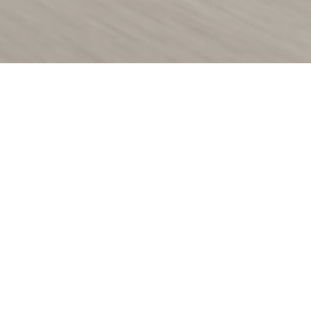
 de pratos caseiros com
s locais.