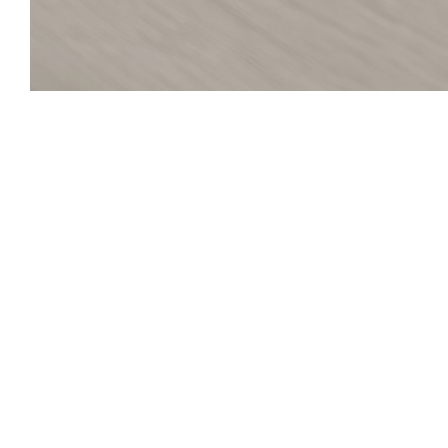
Chez Gabrielle
Chez Gabrielle, uma casa de família desde 1908!
Hoje, originalidade é combinada com tradição.
Respeitando a sua história, "Gabrielle" oferece um menu
produtos frescos, principalmente franceses e cada vez mai