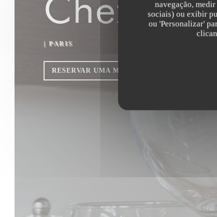
Chez Gabr
navegação, medir 
sociais) ou exibir p
ou 'Personalizar' p
clica
|
PARIS
RESERVAR UMA MESA