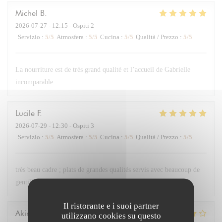
Michel
B
2026-07-27
- 12:15 - Ospiti 2
Servizio
:
5
/5
Atmosfera
:
5
/5
Cucina
:
5
/5
Qualità / Prezzo
:
5
/5
La nourriture est de très grand qualité et l’accueil de Gabrielle
incomparable.
Lucile
F
2026-07-29
- 12:30 - Ospiti 3
Servizio
:
5
/5
Atmosfera
:
5
/5
Cucina
:
5
/5
Qualità / Prezzo
:
5
/5
très beau cadre ; plats de grandes qualités servis avec beaucoup de
gentillesse
Il ristorante e i suoi partner
Akira
K
utilizzano cookies su questo