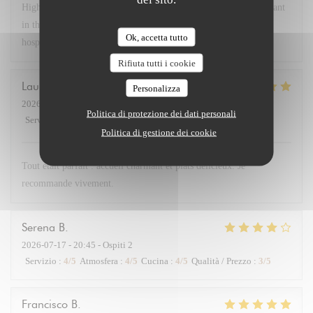
Highly recommend Chex Gabrielle! A small chef owned restaurant
in the 17th near the Arc. Lovely room, delicious food and great
Ok, accetta tutto
hospitality! Bravo!
Rifiuta tutti i cookie
Laurent
D
Personalizza
2026-07-21
- 19:30 - Ospiti 2
Politica di protezione dei dati personali
Servizio
:
5
/5
Atmosfera
:
5
/5
Cucina
:
5
/5
Qualità / Prezzo
:
4
/5
Politica di gestione dei cookie
Tout était parfait : accueil charmant et plats délicieux. Je
recommande vivement.
Serena
B
2026-07-17
- 20:45 - Ospiti 2
Servizio
:
4
/5
Atmosfera
:
4
/5
Cucina
:
4
/5
Qualità / Prezzo
:
3
/5
Francisco
B