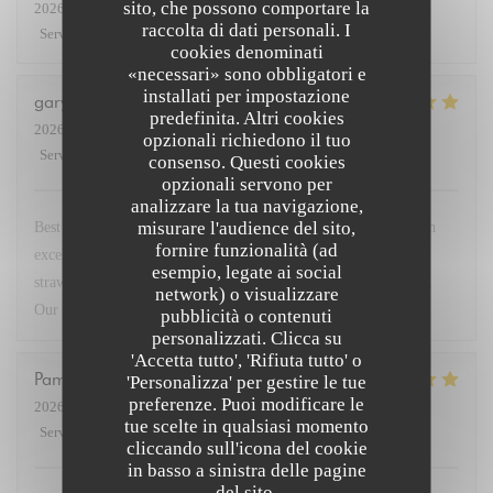
sito, che possono comportare la
2026-07-27
- 19:30 - Ospiti 3
raccolta di dati personali. I
Servizio
:
5
/5
Atmosfera
:
5
/5
Cucina
:
4
/5
Qualità / Prezzo
:
4
/5
cookies denominati
«necessari» sono obbligatori e
installati per impostazione
gary
G
predefinita. Altri cookies
2026-07-23
- 19:30 - Ospiti 2
opzionali richiedono il tuo
Servizio
:
5
/5
Atmosfera
:
5
/5
Cucina
:
5
/5
Qualità / Prezzo
:
5
/5
consenso. Questi cookies
opzionali servono per
analizzare la tua navigazione,
misurare l'audience del sito,
Best restaurant in Paris so good we came 4 times this week. Fish
fornire funzionalità (ad
excellent. Steak with dauphinoise potato. Superb. Deserts
esempio, legate ai social
strawberries and lemon brûlée with peach in cognac sensational.
network) o visualizzare
Our go to when in Paris. Service very friendly.
pubblicità o contenuti
personalizzati. Clicca su
'Accetta tutto', 'Rifiuta tutto' o
Pamela
M
'Personalizza' per gestire le tue
preferenze. Puoi modificare le
2026-07-23
- 19:45 - Ospiti 3
tue scelte in qualsiasi momento
Servizio
:
5
/5
Atmosfera
:
5
/5
Cucina
:
5
/5
Qualità / Prezzo
:
5
/5
cliccando sull'icona del cookie
in basso a sinistra delle pagine
del sito.