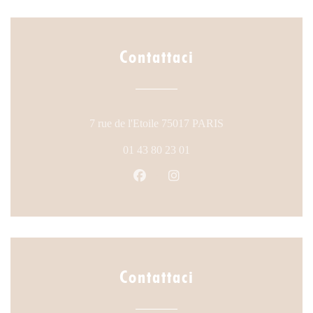
Contattaci
((apre una nuova fin
7 rue de l'Etoile 75017 PARIS
01 43 80 23 01
Facebook ((apre una nuova finestr
Instagram ((apre una nuova 
Contattaci