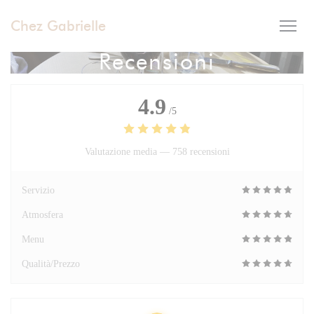
Personalizzazione delle tue scelte sui cookie
Chez Gabrielle
Recensioni
4.9
/5
Valutazione media —
758 recensioni
Servizio
Atmosfera
Menu
Qualità/Prezzo