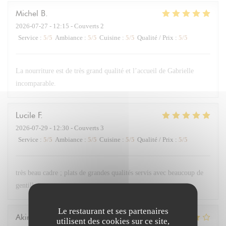
Michel
B
2026-07-27
- 12:15 - Couverts 2
Service
:
5
/5
Ambiance
:
5
/5
Cuisine
:
5
/5
Qualité / Prix
:
5
/5
La nourriture est de très grand qualité et l’accueil de Gabrielle
incomparable.
Lucile
F
2026-07-29
- 12:30 - Couverts 3
Service
:
5
/5
Ambiance
:
5
/5
Cuisine
:
5
/5
Qualité / Prix
:
5
/5
très beau cadre ; plats de grandes qualités servis avec beaucoup de
gentillesse
Le restaurant et ses partenaires
Akira
K
utilisent des cookies sur ce site,