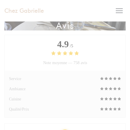
Personnalisation de vos choix en matière de cookies
Chez Gabrielle
Avis
4.9
/5
Note moyenne —
758 avis
Service
Ambiance
Cuisine
Qualité/Prix