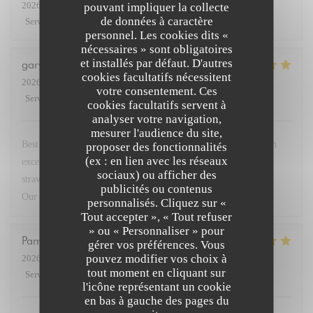
2026-07-27
- 19:30 - Couverts 3
pouvant impliquer la collecte
de données à caractère
Service
:
5
/5
Ambiance
:
5
/5
Cuisine
:
4
/5
Qualité / Prix
:
4
/5
personnel. Les cookies dits «
nécessaires » sont obligatoires
et installés par défaut. D'autres
gary
G
cookies facultatifs nécessitent
2026-07-23
- 19:30 - Couverts 2
votre consentement. Ces
Service
:
5
/5
Ambiance
:
5
/5
Cuisine
:
5
/5
Qualité / Prix
:
5
/5
cookies facultatifs servent à
analyser votre navigation,
mesurer l'audience du site,
Best restaurant in Paris so good we came 4 times this week. Fish
proposer des fonctionnalités
(ex : en lien avec les réseaux
excellent. Steak with dauphinoise potato. Superb. Deserts
sociaux) ou afficher des
strawberries and lemon brûlée with peach in cognac sensational.
publicités ou contenus
Our go to when in Paris. Service very friendly.
personnalisés. Cliquez sur «
Tout accepter », « Tout refuser
» ou « Personnaliser » pour
Pamela
M
gérer vos préférences. Vous
pouvez modifier vos choix à
2026-07-23
- 19:45 - Couverts 3
tout moment en cliquant sur
Service
:
5
/5
Ambiance
:
5
/5
Cuisine
:
5
/5
Qualité / Prix
:
5
/5
l'icône représentant un cookie
en bas à gauche des pages du