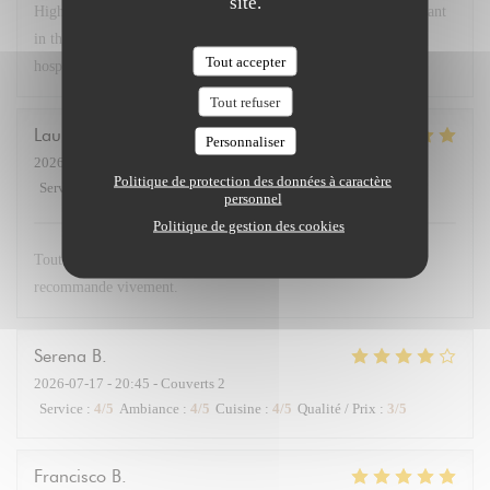
site.
Highly recommend Chex Gabrielle! A small chef owned restaurant
in the 17th near the Arc. Lovely room, delicious food and great
Tout accepter
hospitality! Bravo!
Tout refuser
Laurent
D
Personnaliser
2026-07-21
- 19:30 - Couverts 2
Politique de protection des données à caractère
Service
:
5
/5
Ambiance
:
5
/5
Cuisine
:
5
/5
Qualité / Prix
:
4
/5
personnel
Politique de gestion des cookies
Tout était parfait : accueil charmant et plats délicieux. Je
recommande vivement.
Serena
B
2026-07-17
- 20:45 - Couverts 2
Service
:
4
/5
Ambiance
:
4
/5
Cuisine
:
4
/5
Qualité / Prix
:
3
/5
Francisco
B