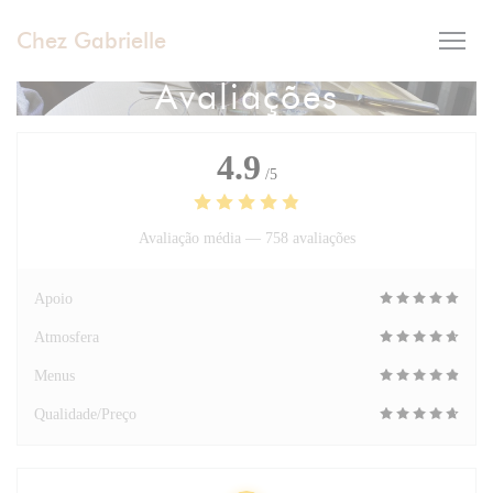
Painel de Gerenciamento de Cookies
Chez Gabrielle
Avaliações
4.9
/5
Avaliação média —
758 avaliações
Apoio
Atmosfera
Menus
Qualidade/Preço