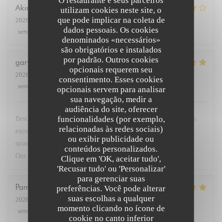
O restaurante e seus parceiros
Akira
K
utilizam cookies neste site, o
que pode implicar na coleta de
2026-07-27
- 19:30 - guests 3
dados pessoais. Os cookies
service
:
5
/5
ambience
:
5
/5
menu
:
4
/5
quality_price
:
4
/5
denominados «necessários»
são obrigatórios e instalados
por padrão. Outros cookies
gary
G
opcionais requerem seu
2026-07-23
- 19:30 - guests 2
consentimento. Esses cookies
service
:
5
/5
ambience
:
5
/5
menu
:
5
/5
quality_price
:
5
/5
opcionais servem para analisar
sua navegação, medir a
audiência do site, oferecer
funcionalidades (por exemplo,
Best restaurant in Paris so good we came 4 times this week. Fish
relacionadas às redes sociais)
excellent. Steak with dauphinoise potato. Superb. Deserts
ou exibir publicidade ou
strawberries and lemon brûlée with peach in cognac sensational.
conteúdos personalizados.
Our go to when in Paris. Service very friendly.
Clique em 'OK, aceitar tudo',
'Recusar tudo' ou 'Personalizar'
para gerenciar suas
Pamela
M
preferências. Você pode alterar
suas escolhas a qualquer
2026-07-23
- 19:45 - guests 3
momento clicando no ícone de
service
:
5
/5
ambience
:
5
/5
menu
:
5
/5
quality_price
:
5
/5
cookie no canto inferior