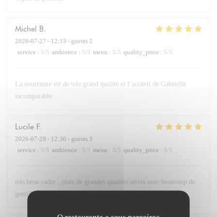
Michel
B
2026-07-27
- 12:15 - guests 2
service
:
5
/5
ambience
:
5
/5
menu
:
5
/5
quality_price
:
5
/5
La nourriture est de très grand qualité et l’accueil de Gabrielle
incomparable.
Lucile
F
2026-07-29
- 12:30 - guests 3
service
:
5
/5
ambience
:
5
/5
menu
:
5
/5
quality_price
:
5
/5
très beau cadre ; plats de grandes qualités servis avec beaucoup de
gentillesse