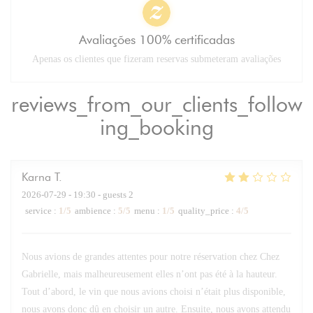
Avaliações 100% certificadas
Apenas os clientes que fizeram reservas submeteram avaliações
reviews_from_our_clients_follow
ing_booking
Karna
T
2026-07-29
- 19:30 - guests 2
service
:
1
/5
ambience
:
5
/5
menu
:
1
/5
quality_price
:
4
/5
Nous avions de grandes attentes pour notre réservation chez Chez
Gabrielle, mais malheureusement elles n’ont pas été à la hauteur.
Tout d’abord, le vin que nous avions choisi n’était plus disponible,
nous avons donc dû en choisir un autre. Ensuite, nous avons attendu