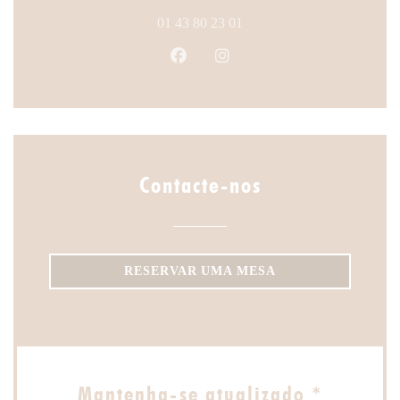
01 43 80 23 01
Facebook ((abre numa nova janela
Instagram ((abre numa nova
Contacte-nos
RESERVAR UMA MESA
Mantenha-se atualizado
*