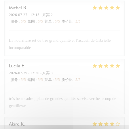
Michel
B
2026-07-27
- 12:15 - 来宾 2
服务
:
5
/5
氛围
:
5
/5
菜单
:
5
/5
质价比
:
5
/5
La nourriture est de très grand qualité et l’accueil de Gabrielle
incomparable.
Lucile
F
2026-07-29
- 12:30 - 来宾 3
服务
:
5
/5
氛围
:
5
/5
菜单
:
5
/5
质价比
:
5
/5
très beau cadre ; plats de grandes qualités servis avec beaucoup de
gentillesse
Akira
K