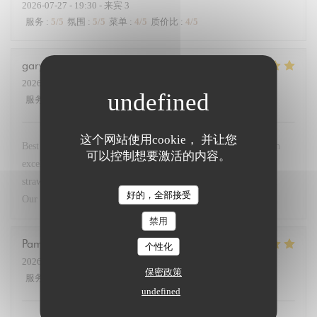
2026-07-27
- 19:30 - 来宾 3
服务
:
5
/5
氛围
:
5
/5
菜单
:
4
/5
质价比
:
4
/5
gary
G
2026-07-23
- 19:30 - 来宾 2
服务
:
5
/5
氛围
:
5
/5
菜单
:
5
/5
质价比
:
5
/5
这个网站使用cookie， 并让您
Best restaurant in Paris so good we came 4 times this week. Fish
可以控制想要激活的内容。
excellent. Steak with dauphinoise potato. Superb. Deserts
strawberries and lemon brûlée with peach in cognac sensational.
好的，全部接受
Our go to when in Paris. Service very friendly.
禁用
Pamela
M
个性化
2026-07-23
- 19:45 - 来宾 3
保密政策
服务
:
5
/5
氛围
:
5
/5
菜单
:
5
/5
质价比
:
5
/5
undefined