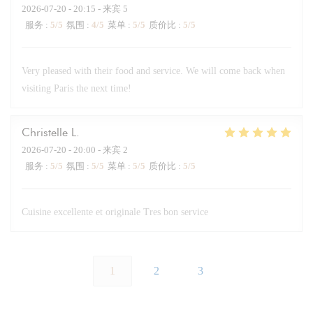
2026-07-20
- 20:15 - 来宾 5
服务
:
5
/5
氛围
:
4
/5
菜单
:
5
/5
质价比
:
5
/5
Very pleased with their food and service. We will come back when
visiting Paris the next time!
Christelle
L
2026-07-20
- 20:00 - 来宾 2
服务
:
5
/5
氛围
:
5
/5
菜单
:
5
/5
质价比
:
5
/5
Cuisine excellente et originale Tres bon service
1
2
3