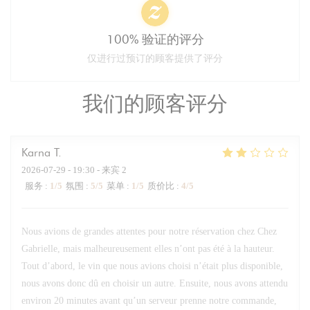
100% 验证的评分
仅进行过预订的顾客提供了评分
我们的顾客评分
Karna
T
2026-07-29
- 19:30 - 来宾 2
服务
:
1
/5
氛围
:
5
/5
菜单
:
1
/5
质价比
:
4
/5
Nous avions de grandes attentes pour notre réservation chez Chez
Gabrielle, mais malheureusement elles n’ont pas été à la hauteur.
Tout d’abord, le vin que nous avions choisi n’était plus disponible,
nous avons donc dû en choisir un autre. Ensuite, nous avons attendu
environ 20 minutes avant qu’un serveur prenne notre commande,