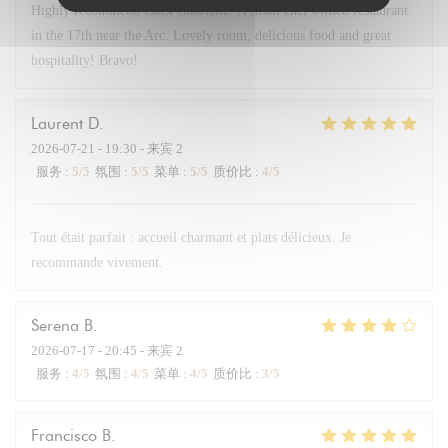
Highly recommend Chex Gabrielle! A small chef owned restaurant
in the 17th near the Arc. Lovely room, delicious food and great
hospitality! Bravo!
Laurent
D
2026-07-21
- 19:30 - 来宾 2
服务
:
5
/5
氛围
:
5
/5
菜单
:
5
/5
质价比
:
4
/5
Tout était parfait : accueil charmant et plats délicieux. Je
recommande vivement.
Serena
B
2026-07-17
- 20:45 - 来宾 2
服务
:
4
/5
氛围
:
4
/5
菜单
:
4
/5
质价比
:
3
/5
Francisco
B