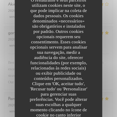
O restaurante e seus parceiros
Akira
K
utilizam cookies neste site, o
que pode implicar na coleta de
2026-07-27
- 19:30 - guests 3
dados pessoais. Os cookies
service
:
5
/5
ambience
:
5
/5
menu
:
4
/5
quality_price
:
4
/5
denominados «necessários»
são obrigatórios e instalados
por padrão. Outros cookies
gary
G
opcionais requerem seu
2026-07-23
- 19:30 - guests 2
consentimento. Esses cookies
service
:
5
/5
ambience
:
5
/5
menu
:
5
/5
quality_price
:
5
/5
opcionais servem para analisar
sua navegação, medir a
audiência do site, oferecer
funcionalidades (por exemplo,
Best restaurant in Paris so good we came 4 times this week. Fish
relacionadas às redes sociais)
excellent. Steak with dauphinoise potato. Superb. Deserts
ou exibir publicidade ou
strawberries and lemon brûlée with peach in cognac sensational.
conteúdos personalizados.
Our go to when in Paris. Service very friendly.
Clique em 'OK, aceitar tudo',
'Recusar tudo' ou 'Personalizar'
para gerenciar suas
Pamela
M
preferências. Você pode alterar
suas escolhas a qualquer
2026-07-23
- 19:45 - guests 3
momento clicando no ícone de
service
:
5
/5
ambience
:
5
/5
menu
:
5
/5
quality_price
:
5
/5
cookie no canto inferior