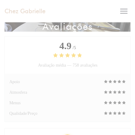
Painel de Gerenciamento de Cookies
Chez Gabrielle
Avaliações
4.9
/5
Avaliação média —
758 avaliações
Apoio
Atmosfera
Menus
Qualidade/Preço