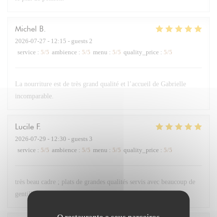
Michel
B
2026-07-27
- 12:15 - guests 2
service
:
5
/5
ambience
:
5
/5
menu
:
5
/5
quality_price
:
5
/5
La nourriture est de très grand qualité et l’accueil de Gabrielle
incomparable.
Lucile
F
2026-07-29
- 12:30 - guests 3
service
:
5
/5
ambience
:
5
/5
menu
:
5
/5
quality_price
:
5
/5
très beau cadre ; plats de grandes qualités servis avec beaucoup de
gentillesse