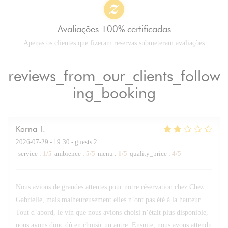
Avaliações 100% certificadas
Apenas os clientes que fizeram reservas submeteram avaliações
reviews_from_our_clients_follow
ing_booking
Karna
T
2026-07-29
- 19:30 - guests 2
service
:
1
/5
ambience
:
5
/5
menu
:
1
/5
quality_price
:
4
/5
Nous avions de grandes attentes pour notre réservation chez Chez
Gabrielle, mais malheureusement elles n’ont pas été à la hauteur.
Tout d’abord, le vin que nous avions choisi n’était plus disponible,
nous avons donc dû en choisir un autre. Ensuite, nous avons attendu