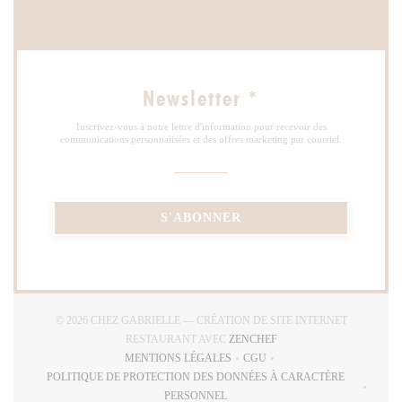
Newsletter
*
Inscrivez-vous à notre lettre d'information pour recevoir des
communications personnalisées et des offres marketing par courriel.
S'ABONNER
© 2026 CHEZ GABRIELLE — CRÉATION DE SITE INTERNET
((OUVRE UNE NOUVELLE
RESTAURANT AVEC
ZENCHEF
MENTIONS LÉGALES
CGU
((OUVRE UNE NOUVELLE FENÊTRE))
((OUVRE UNE NOUVELLE FE
POLITIQUE DE PROTECTION DES DONNÉES À CARACTÈRE
((OUVRE UNE NOUVELLE FENÊTRE))
PERSONNEL