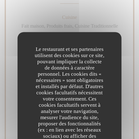
Cuisine
Fait maison, Produits frais, Cuisine Traditionnelle
Type de restaurant
Le restaurant et ses partenaires
Restaurant Semi-Gastronomique
utilisent des cookies sur ce site,
pouvant impliquer la collecte
de données à caractère
Services
personnel. Les cookies dits «
Accès aux personnes à mobilité réduite,
nécessaires » sont obligatoires
et installés par défaut. D'autres
Climatisation, Privatisation
cookies facultatifs nécessitent
votre consentement. Ces
cookies facultatifs servent à
Moyens de paiement
analyser votre navigation,
Espèces, Paiement Sans Contact, American
mesurer l'audience du site,
proposer des fonctionnalités
Express, Carte Bleue
(ex : en lien avec les réseaux
sociaux) ou afficher des