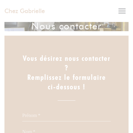
Personnalisation de vos choix en matière de cookies
Chez Gabrielle
Nous contacter
Vous désirez nous contacter
?
Remplissez le formulaire
ci-dessous !