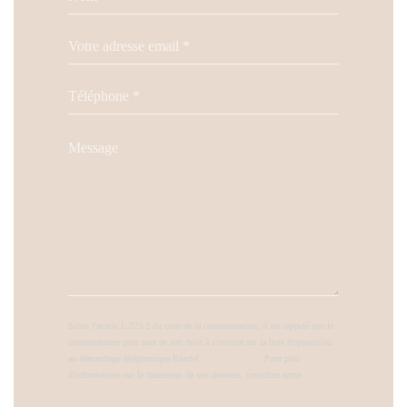
Selon l'article L.223-2 du code de la consommation, il est rappelé que le
consommateur peut user de son droit à s'inscrire sur la liste d'opposition
au démarchage téléphonique Bloctel :
bloctel.gouv.fr
. Pour plus
d'informations sur le traitement de vos données, consultez notre
politique
de confidentialité
.