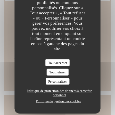
publicités ou contenus
personnalisés. Cliquez sur «
Tout accepter », « Tout refuser
Horaires
» ou « Personnaliser » pour
gérer vos préférences. Vous
pouvez modifier vos choix à
tout moment en cliquant sur
l'icône représentant un cookie
en bas à gauche des pages du
Lun
-
Ven
site.
12h00 - 14h30
19h00 - 22h00
•
Tout accepter
Sam
-
Dim
Tout refuser
Fermé
Personnaliser
Politique de protection des données à caractère
personnel
Politique de gestion des cookies
Accès