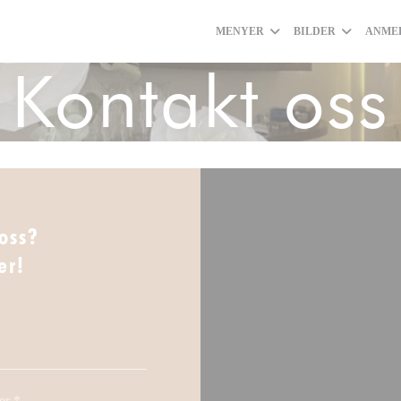
MENYER
BILDER
ANME
Kontakt oss
oss?
er!