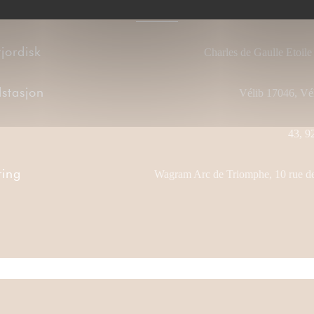
jordisk
Charles de Gaulle Etoile
lstasjon
Vélib 17046, Vé
43, 9
ring
Wagram Arc de Triomphe, 10 rue de 