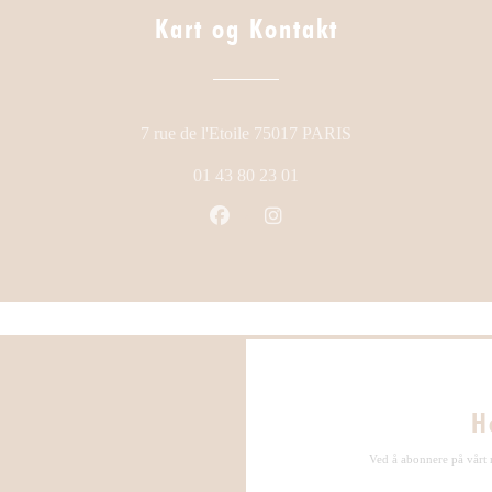
Kart og Kontakt
((åpner i et nytt vind
7 rue de l'Etoile 75017 PARIS
01 43 80 23 01
Facebook ((åpner i et nytt vindu))
Instagram ((åpner i et nytt 
H
Ved å abonnere på vårt 