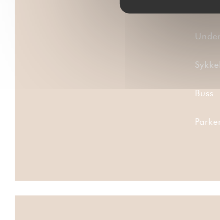
Under
Sykke
Buss
Parke