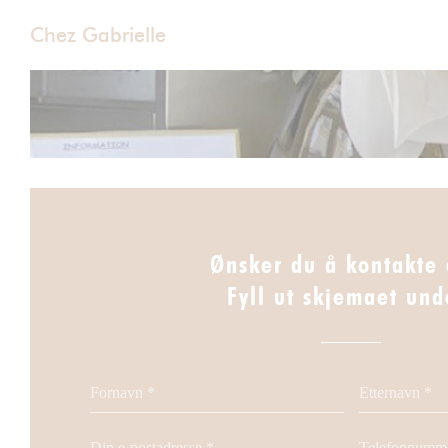
Panel for informasjonskapsler
Chez Gabrielle
Ønsker du å kontakte 
Fyll ut skjemaet und