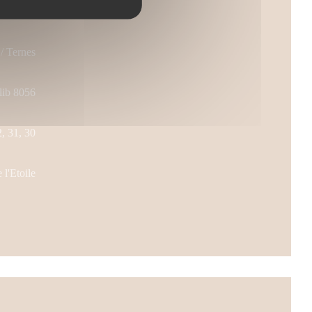
 / Ternes
lib 8056
2, 31, 30
l'Etoile