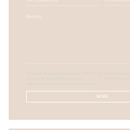
In accordance with data protection regulations, you have the right to opt out of market
register with the Telephone Preference Service at
tpsonline.org.uk
. US residents can regis
information about how we process your data, please see our
privacy policy
.