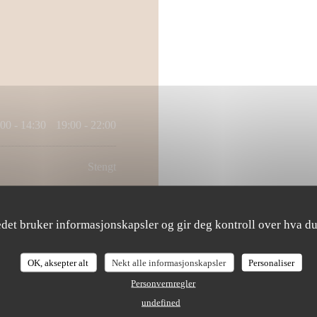
00 - 14:30
19:00 - 22:00
•
Stengt
edet bruker informasjonskapsler og gir deg kontroll over hva du
OK, aksepter alt
Nekt alle informasjonskapsler
Personaliser
Personvernregler
Tilgang
undefined