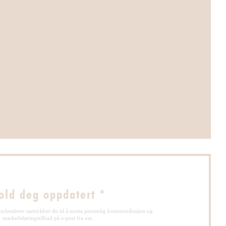
u))
vindu))
old deg oppdatert
*
nyhetsbrev samtykker du til å motta personlig kommunikasjon og
markedsføringstilbud på e-post fra oss.