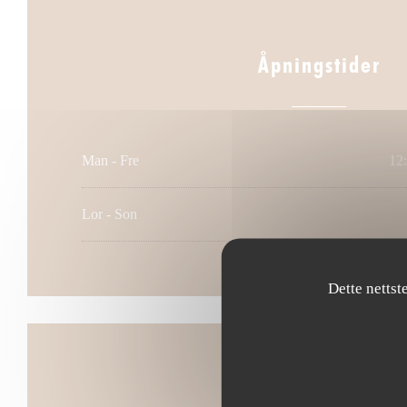
Åpningstider
Man
-
Fre
12:
Lor
-
Son
Dette nettst