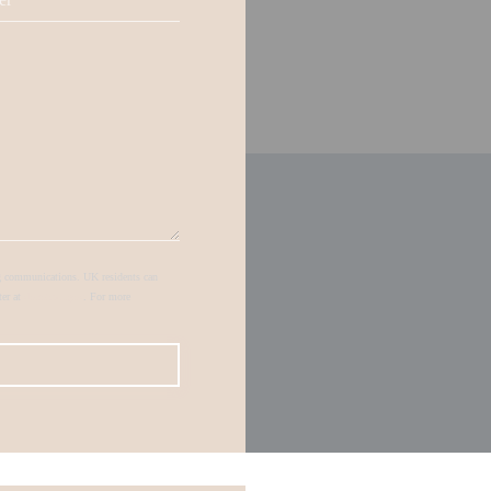
ing communications. UK residents can
ter at
donotcall.gov
. For more